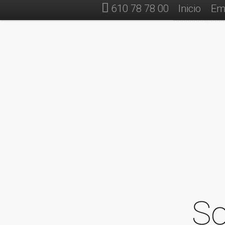
610 78 78 00
Inicio
Em
So